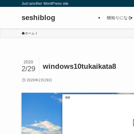
Just another WordPress site
seshiblog
物知りになる
ホーム
2020
windows10tukaikata8
2/29
2020年2月29日