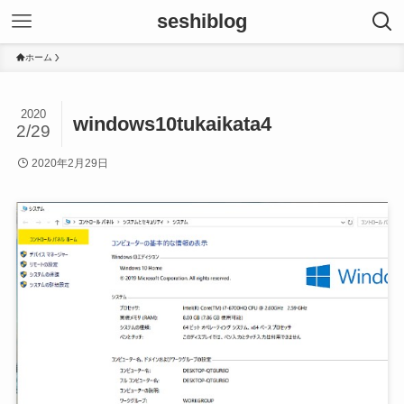
seshiblog
ホーム
2020
windows10tukaikata4
2/29
2020年2月29日