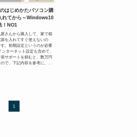
s10のはじめかたパソコン購
れてから～Windows10
！NO1
気屋さんから購入して、家で箱
電源を入れてすぐ使えないの
です。初期設定というのが必要
インターネット設定も含めて、
出張サポートを頼むと、数万円
ので、下記内容を参考に、...
1