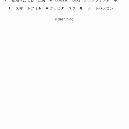
物知りになる
投資
Windows10
Blog
プログラミング
車
スマートフォン
AIグラビア
スクール
ノートパソコン
©
seshiblog.