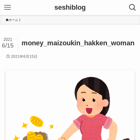
seshiblog
ホーム
2021
money_maizoukin_hakken_woman
6/15
2021年6月15日