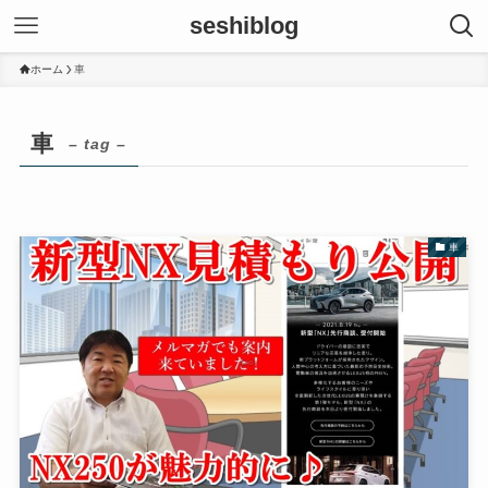
seshiblog
ホーム
車
車
– tag –
車