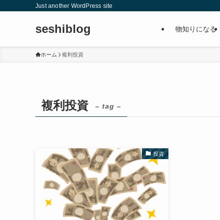
Just another WordPress site
seshiblog
物知りになる
ホーム
複利投資
複利投資
– tag –
投資