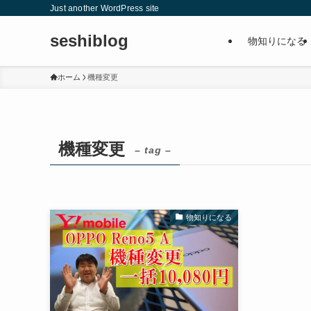
Just another WordPress site
seshiblog
物知りになる
ホーム
機種変更
機種変更
– tag –
物知りになる