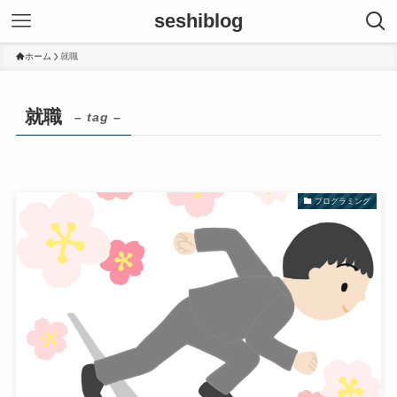
seshiblog
ホーム
就職
就職
– tag –
プログラミング