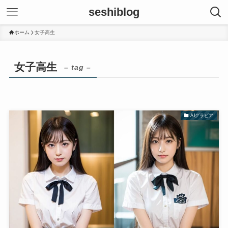
seshiblog
ホーム
女子高生
女子高生
– tag –
AIグラビア