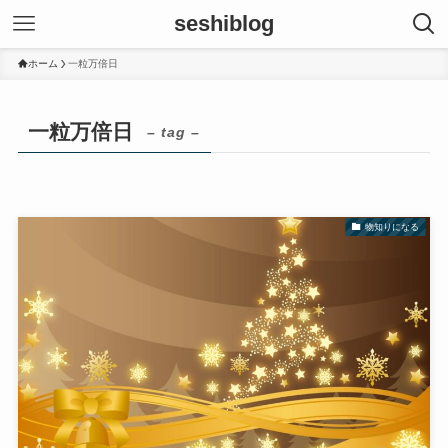
seshiblog
ホーム
一粒万倍日
一粒万倍日
– tag –
物知りになる