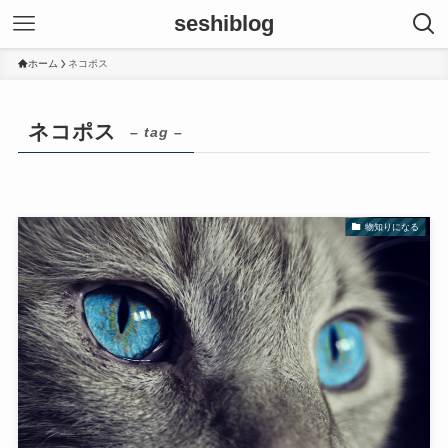
seshiblog
ホーム
ネコポス
ネコポス
– tag –
物知りになる