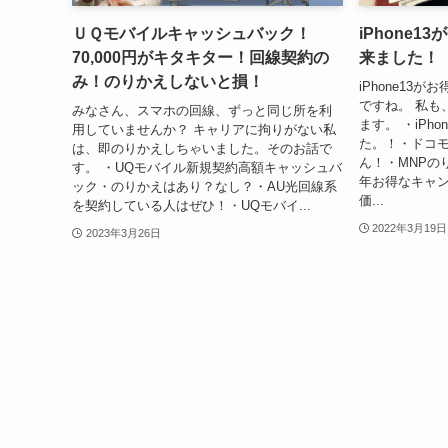
ＵＱモバイルキャッシュバック！
iPhone
70,000円がキタキター！回線契約の
来ました！
み！のりかえしないと損！
iPhone13
ですね。 私も
みなさん、スマホの回線、ずっと同じ所を利
ます。 ・iPh
用していませんか？ キャリアに拘りがない私
た。！・ドコ
は、即のりかえしちゃいました。そのお話で
ん！・MNPの
す。 ・UQモバイル新規契約高額キャッシュバ
年お得なキャンペ
ック・のりかえはあり？なし？・AU光回線系
価...
を契約している人はぜひ！・UQモバイ...
2022年3月19日
2023年3月26日