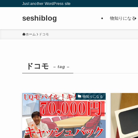
Just another WordPress site
seshiblog
物知りになる
ホーム
ドコモ
ドコモ
– tag –
物知りになる