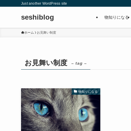
Just another WordPress site
seshiblog
物知りになる
ホーム
お見舞い制度
お見舞い制度
– tag –
物知りになる