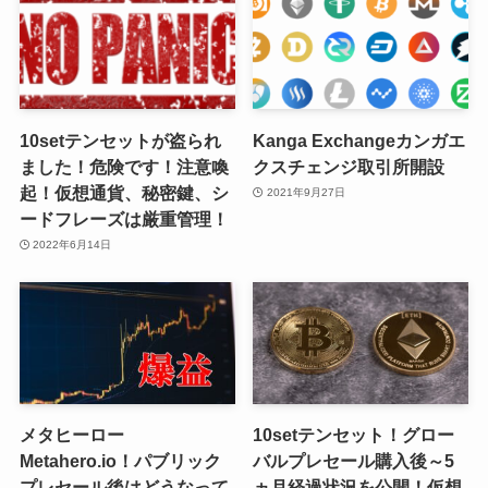
10setテンセットが盗られ
Kanga Exchangeカンガエ
ました！危険です！注意喚
クスチェンジ取引所開設
起！仮想通貨、秘密鍵、シ
2021年9月27日
ードフレーズは厳重管理！
2022年6月14日
メタヒーロー
10setテンセット！グロー
Metahero.io！パブリック
バルプレセール購入後～5
プレセール後はどうなって
ヵ月経過状況を公開！仮想