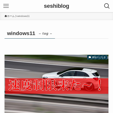
seshiblog
ホーム
windows11
windows11
– tag –
物知りになる