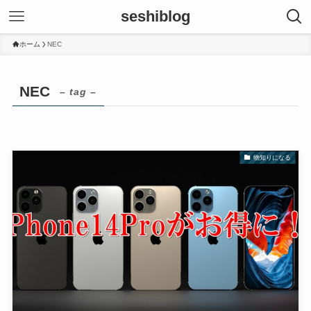
seshiblog
ホーム
NEC
NEC
– tag –
物知りになる